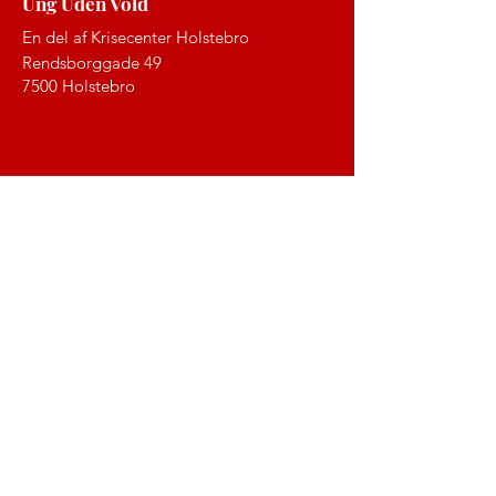
Ung Uden Vold
En del af Krisecenter Holstebro
Rendsborggade 49
7500 Holstebro
Brug for hjælp?
Ring eller skriv en SMS til os på
93543212
(Hvis du skriver en SMS, så vær opmærksom på,
at du bryder din anonymitet)
Når chatten er synlig på siden, så kan du
skrive til en rådgiver -
helt anonymt
.
Chatten er næsten altid åben tirsdage og
torsdage fra 15 – 16.
Hurtige links