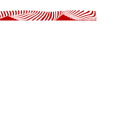
Vores tilbud er gratis og helt
anonymt.
Ung Uden Vold
En del af Krisecenter Holstebro
Rendsborggade 49
7500 Holstebro
Brug for hjælp?