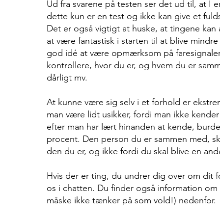
Ud fra svarene på testen ser det ud til, at I 
dette kun er en test og ikke kan give et fuld
Det er også vigtigt at huske, at tingene kan 
at være fantastisk i starten til at blive mind
god idé at være opmærksom på faresignaler
kontrollere, hvor du er, og hvem du er sammen
dårligt mv.
At kunne være sig selv i et forhold er ekstremt
man være lidt usikker, fordi man ikke kend
efter man har lært hinanden at kende, burd
procent. Den person du er sammen med, sk
den du er, og ikke fordi du skal blive en and
Hvis der er ting, du undrer dig over om dit f
os i chatten. Du finder også information om
måske ikke tænker på som vold!) nedenfor.