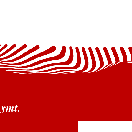
nymt.