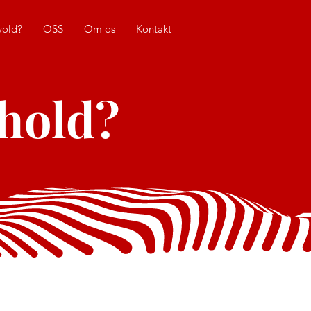
vold?
OSS
Om os
Kontakt
rhold?