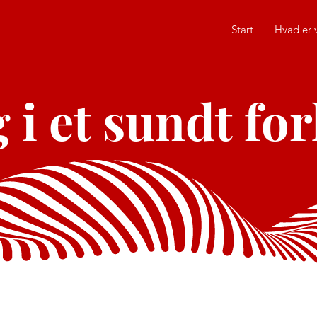
Start
Hvad er 
g i et sundt fo